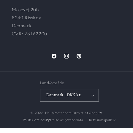
Mosevej 20b
8240 Risskov
Denmark
CVR: 28162200
Facebook
Instagram
Pinterest
Land/område
Danmark | DKK kr.
© 2026,
HelloPoster.com
Drevet af Shopify
Politik om beskyttelse af persondata
Refusionspolitik
Servicevilkår
Kontaktinformation
Leveringspolitik