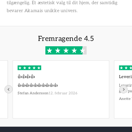
tilgængelig. Et æstetisk valg til dit hjem, der samtidig
bevarer Akamais unikke univers.
Fremragende 4.5
👍👍👍👍
Leveri
👍👍👍👍👍👍👍👍👍👍
Leverin
godt pa
12. februar 2026
Stefan Andersson
Anette