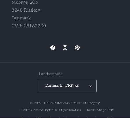
Mosevej 20b
8240 Risskov
Denmark
CVR: 28162200
Facebook
Instagram
Pinterest
Land/område
Danmark | DKK kr.
© 2026,
HelloPoster.com
Drevet af Shopify
Politik om beskyttelse af persondata
Refusionspolitik
Servicevilkår
Kontaktinformation
Leveringspolitik
Juridisk meddelelse