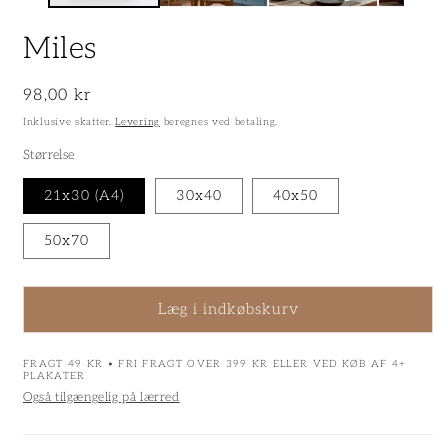
Miles
Normalpris
98,00 kr
Inklusive skatter.
Levering
beregnes ved betaling.
Størrelse
21x30 (A4)
30x40
40x50
50x70
Læg i indkøbskurv
FRAGT 49 KR • FRI FRAGT OVER 399 KR ELLER VED KØB AF 4+
PLAKATER
Også tilgængelig på lærred