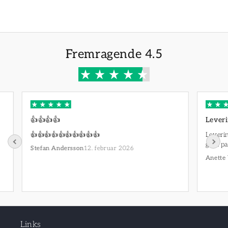
Fremragende 4.5
👍👍👍👍
Leveri
👍👍👍👍👍👍👍👍👍👍
Leverin
godt pa
12. februar 2026
Stefan Andersson
Anette
Links