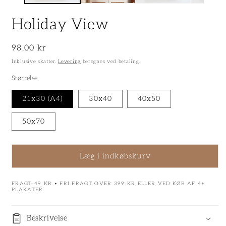
Holiday View
Normalpris
98,00 kr
Inklusive skatter.
Levering
beregnes ved betaling.
Størrelse
21x30 (A4)
30x40
40x50
50x70
Læg i indkøbskurv
FRAGT 49 KR • FRI FRAGT OVER 399 KR ELLER VED KØB AF 4+
PLAKATER
Beskrivelse