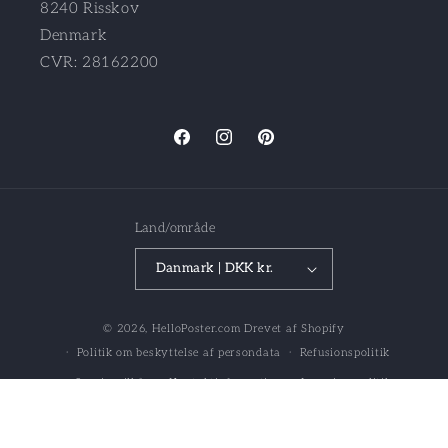
8240 Risskov
Denmark
CVR: 28162200
Facebook
Instagram
Pinterest
Land/område
Danmark | DKK kr.
© 2026,
HelloPoster.com
Drevet af Shopify
Politik om beskyttelse af persondata
Refusionspolitik
Servicevilkår
Kontaktinformation
Leveringspolitik
Juridisk meddelelse