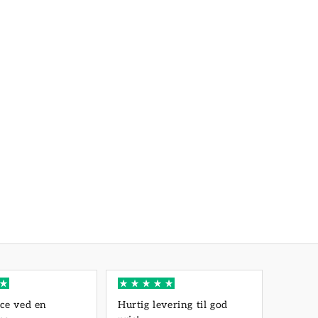
ce ved en
Hurtig levering til god
Et rigt