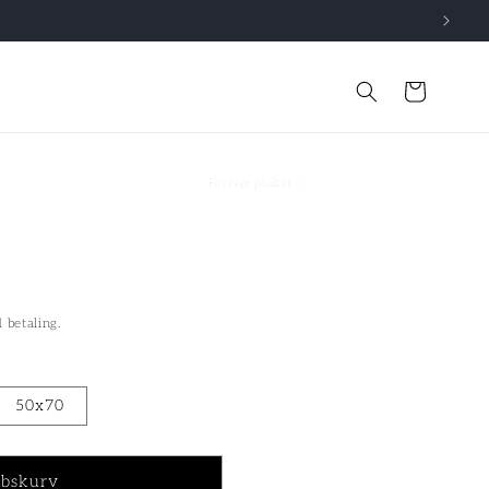
Indkøbskurv
Forrige plakat
 betaling.
50x70
øbskurv