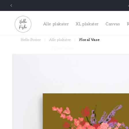
Gå til indhold
Alle plakater
XL plakater
Canvas
Hello Poster
/
Alle plakater
/
Floral Vase
Forrige plakat
Gå til produktoplysninger