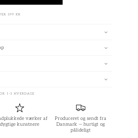
VER 399 KR
op
FOR 1–3 HVERDAGE
dplukkede værker af
Produceret og sendt fra
dygtige kunstnere
Danmark — hurtigt og
pålideligt