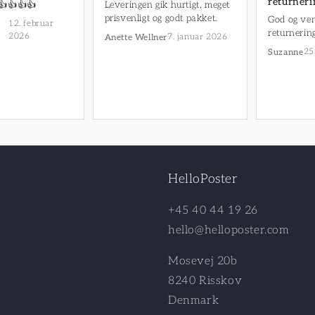
returneri
👍👍👍👍
Leveringen gik hurtigt, meget
prisvenligt og godt pakket.
God og ven
12. februar
returnerin
2026
7. januar 2026
Anette Wellner
25
Suzanne
HelloPoster
+45 40 44 19 26
hello@helloposter.com
Mosevej 20b
8240 Risskov
Denmark